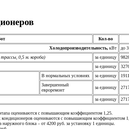
ционеров
бот
Кол-во
Холодопроизводительность,
кВт
до 3
 трассы, 0,5 м. короба)
за единицу
982
за единицу
327
В нормальных условиях
за единицу
191
Завершенный
за единицу
271
евроремонт
за единицу
271
этапа оцениваются с повышающим коэффициентом 1,25.
ых кондиционеров оцениваются с повышающим коэффициентом 1,
наружного блока – от 4200 руб. за установку 1 единицы.
руб.