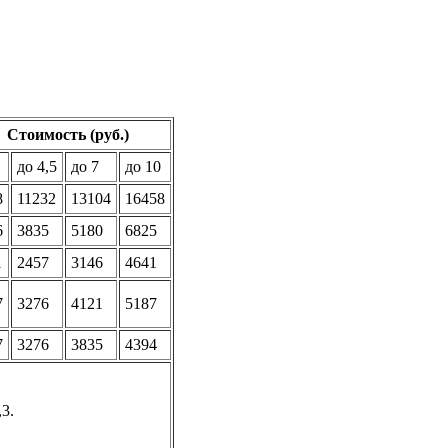
Стоимость (руб.)
до 4,5
до 7
до 10
8
11232
13104
16458
6
3835
5180
6825
1
2457
3146
4641
7
3276
4121
5187
7
3276
3835
4394
3.