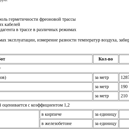
роль герметичности фреоновой трассы
х кабелей
дагента в трассе в различных режимах
ах эксплуатации, измерение разности температур воздуха, заби
бот
Кол-во
)
ов)
за метр
128
за метр
190
за метр
210
й оценивается с коэффициентом 1,2
в кирпиче
за единицу
в железобетоне
за единицу