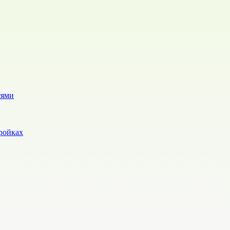
тями
ройках