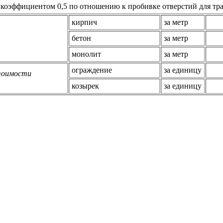
с коэффициентом 0,5 по отношению к пробивке отверстий для тр
кирпич
за метр
бетон
за метр
монолит
за метр
ограждение
за единицу
стоимости
козырек
за единицу