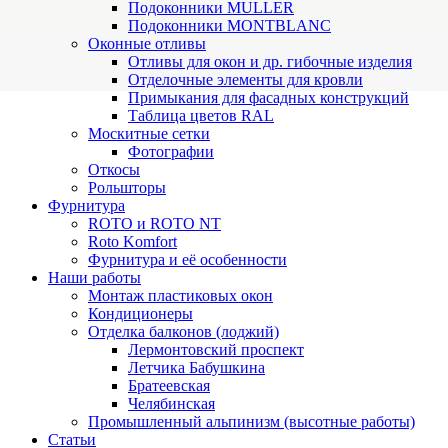
Подоконники MULLER
Подоконники MONTBLANC
Оконные отливы
Отливы для окон и др. гибочные изделия
Отделочные элементы для кровли
Примыкания для фасадных конструкций
Таблица цветов RAL
Москитные сетки
Фотографии
Откосы
Рольшторы
Фурнитура
ROTO и ROTO NT
Roto Komfort
Фурнитура и её особенности
Наши работы
Монтаж пластиковых окон
Кондиционеры
Отделка балконов (лоджий)
Лермонтовский проспект
Летчика Бабушкина
Братеевская
Челябинская
Промышленный альпинизм (высотные работы)
Статьи